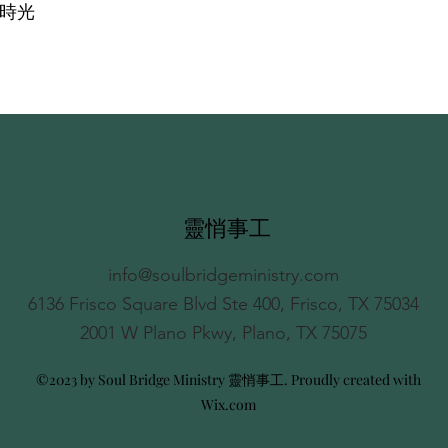
時光
靈悄事工
info@soulbridgeministry.com
6136 Frisco Square Blvd Ste 400, Frisco, TX 75034
2001 W Plano Pkwy, Plano, TX 75075
©2023 by Soul Bridge Ministry 靈悄事工. Proudly created with
Wix.com